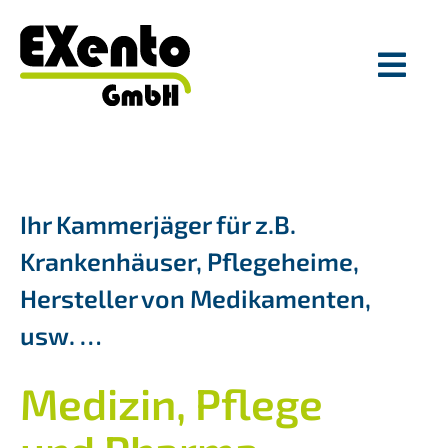
Skip
to
content
Togg
Navi
Unternehmen
Leistungen
Ihr Kammerjäger für z.B.
Krankenhäuser, Pflegeheime,
Schädlinge
Hersteller von Medikamenten,
Firmenkunden
usw. …
Medizin, Pflege
Privatpersonen