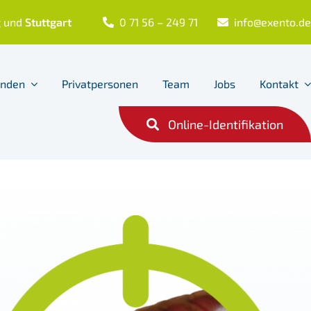
g
und
Stuttgart
0 71 56 – 249 71
info@exento.de
unden
Privatpersonen
Team
Jobs
Kontakt
Online-Identifikation