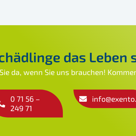
chädlinge das Leben 
 Sie da, wenn Sie uns brauchen! Kommen
0 71 56 –
info@exento
249 71