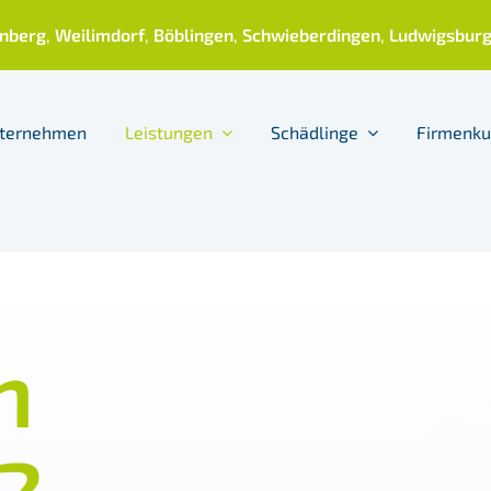
nberg
,
Weilimdorf
,
Böblingen
,
Schwieberdingen
,
Ludwigsbur
ternehmen
Leistungen
Schädlinge
Firmenk
n