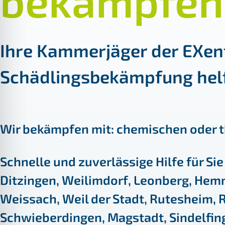
bekämpfen
Ihre Kammerjäger der EXen
Schädlingsbekämpfung helf
Wir bekämpfen mit: chemischen oder 
Schnelle und zuverlässige Hilfe für Sie
Ditzingen
,
Weilimdorf
,
Leonberg
,
Hem
Weissach
,
Weil der Stadt
,
Rutesheim
,
Schwieberdingen
,
Magstadt
,
Sindelfin