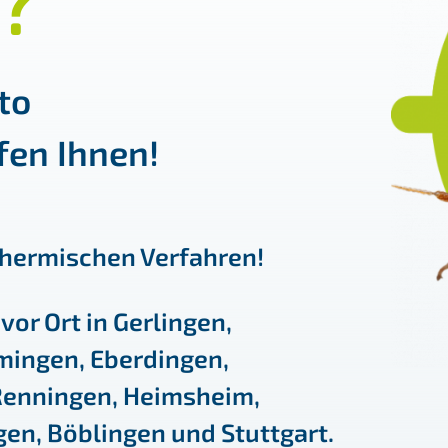
?
to
en Ihnen!
thermischen Verfahren!
 vor Ort in
Gerlingen
,
mingen
,
Eberdingen
,
Renningen
,
Heimsheim
,
gen
,
Böblingen
und
Stuttgart
.