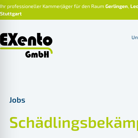
Skip
Ihr professioneller Kammerjäger für den Raum
Gerlingen
,
Le
to
Stuttgart
content
Un
Jobs
Schädlingsbekämp