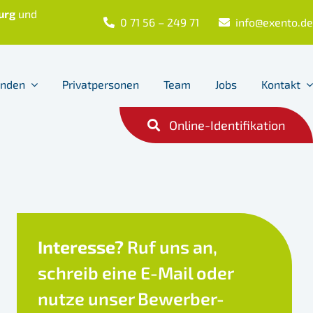
urg
und
0 71 56 – 249 71
info@exento.de
unden
Privatpersonen
Team
Jobs
Kontakt
Online-Identifikation
Interesse?
Ruf uns an,
schreib eine E-Mail oder
nutze unser Bewerber-